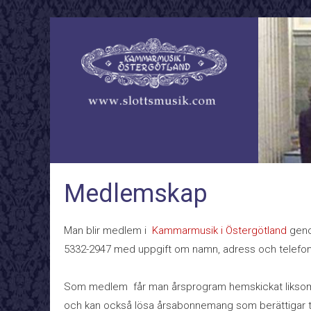
Medlemskap
Man blir medlem i
Kammarmusik i Östergötland
genom
5332-2947 med uppgift om namn, adress och telefo
Som medlem får man årsprogram hemskickat liksom a
och kan också lösa årsabonnemang som berättigar til