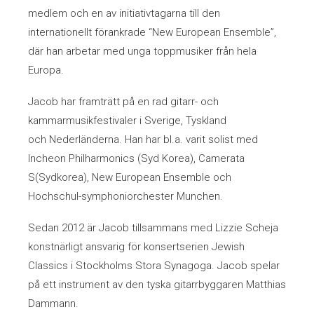
Se och hör
medlem och en av initiativtagarna till den
Östgöta Barock
internationellt förankrade “New European Ensemble”,
Musikstipendium
där han arbetar med unga toppmusiker från hela
Östgöta Kammarkör
Europa.
Medlemssida
Daniel Beskow
Jacob har framträtt på en rad gitarr- och
kammarmusikfestivaler i Sverige, Tyskland
Duo Julia och Theo
och Nederländerna. Han har bl.a. varit solist med
Incheon Philharmonics (Syd Korea), Camerata
Kerstin Avemo
S(Sydkorea), New European Ensemble och
Hochschul-symphoniorchester Munchen.
Marcus Michelin
Sedan 2012 är Jacob tillsammans med Lizzie Scheja
Mats Bergström
konstnärligt ansvarig för konsertserien Jewish
Classics i Stockholms Stora Synagoga. Jacob spelar
Josefin Andersson
på ett instrument av den tyska gitarrbyggaren Matthias
Dammann.
Love Derwinger