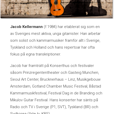
Chorus Lin och Anna-Carin Strand
Daniel Ralphsson
Jacob Kellermann
(f.1984) har etablerat sig som en
Duo Emtell - Johansson
av Sveriges mest aktiva, unga gitarrister. Han arbetar
som solist och kammarmusiker framför allt i Sverige,
Duo SolRoos
Tyskland och Holland och hans repertoar har ofta
fokus på egna transkriptioner.
Ebba Lejonclou och Rebecka Elsgard
Jacob har framträtt på Konserthus och festivaler
Ensemble Mélero
såsom Prinzregententheater och Gasteig Munchen,
Seoul Art Center, Brucknerhaus – Linz, Musikgebouw
Femtio flinka fingrar
Amsterdam, Gotland Chamber Music Festival, Båstad
Kammarmusikfestival, Festival Dag in de Branding och
Jacob Högström
Mikulov Guitar Festival. Hans konserter har sänts på
Radio och TV i Sverige (P1, SVT), Tyskland (BR) och
Klarinettkvintett
Sydkorea (Arte tv, KBS).