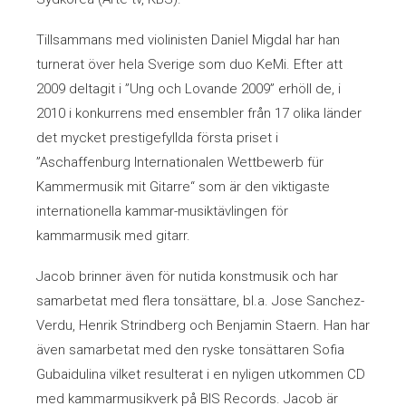
Kristin Malmborg och Henrik Berg
Tillsammans med violinisten Daniel Migdal har han
turnerat över hela Sverige som duo KeMi. Efter att
Mårten Falk
2009 deltagit i ”Ung och Lovande 2009” erhöll de, i
2010 i konkurrens med ensembler från 17 olika länder
Per Tengstrand
det mycket prestigefyllda första priset i
”Aschaffenburg Internationalen Wettbewerb für
Stella Kammarkör
Kammermusik mit Gitarre“ som är den viktigaste
Susanna Stern och Duo Dialog
internationella kammar-musiktävlingen för
kammarmusik med gitarr.
Talos Guitar Duo
Jacob brinner även för nutida konstmusik och har
samarbetat med flera tonsättare, bl.a. Jose Sanchez-
Ulf Tilly
Verdu, Henrik Strindberg och Benjamin Staern. Han har
Biljetter och årskort
Uppsala Kammarsolister
även samarbetat med den ryske tonsättaren Sofia
Föreningsinfo
Gubaidulina vilket resulterat i en nyligen utkommen CD
Zilliacuskvartetten
med kammarmusikverk på BIS Records. Jacob är