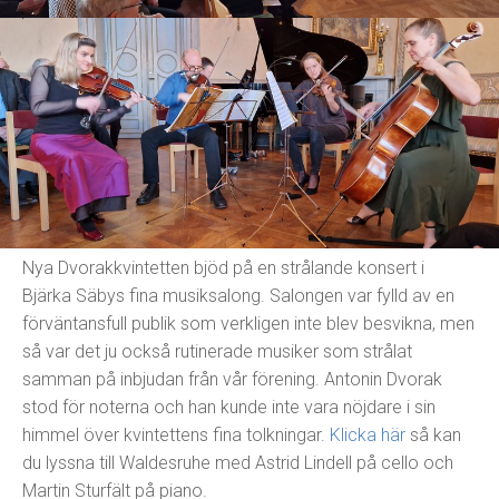
Se och hör
Musikstipendium
Medlemssida
Nya Dvorakkvintetten bjöd på en strålande konsert i
Bjärka Säbys fina musiksalong. Salongen var fylld av en
förväntansfull publik som verkligen inte blev besvikna, men
så var det ju också rutinerade musiker som strålat
samman på inbjudan från vår förening. Antonin Dvorak
stod för noterna och han kunde inte vara nöjdare i sin
himmel över kvintettens fina tolkningar.
Klicka här
så kan
du lyssna till Waldesruhe med Astrid Lindell på cello och
Martin Sturfält på piano.