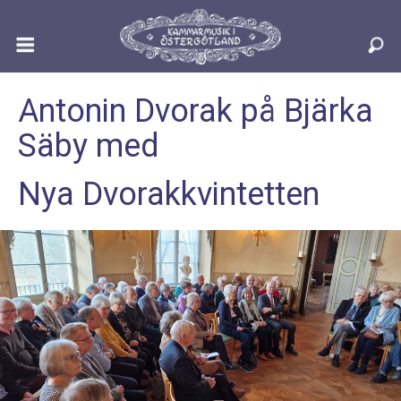
Aktuellt
Antonin Dvorak på Bjärka
Säby med
Konsertprogram 2025
Nya Dvorakkvintetten
Konsertprogram 2026
"Konserthus"
Artister
Biljetter och årskort
Föreningsinfo